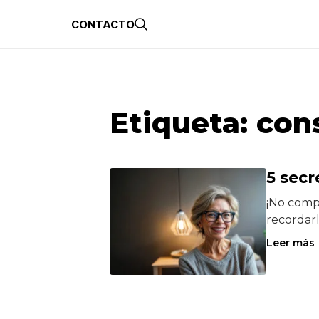
CONTACTO
Etiqueta:
con
5 secr
¡No compr
recordarl
Leer más