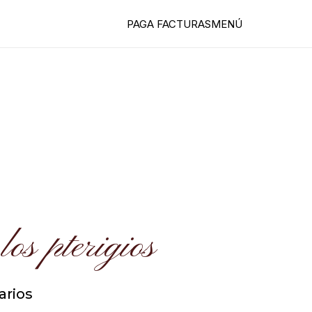
PAGA FACTURAS
MENÚ
los pterigios
arios