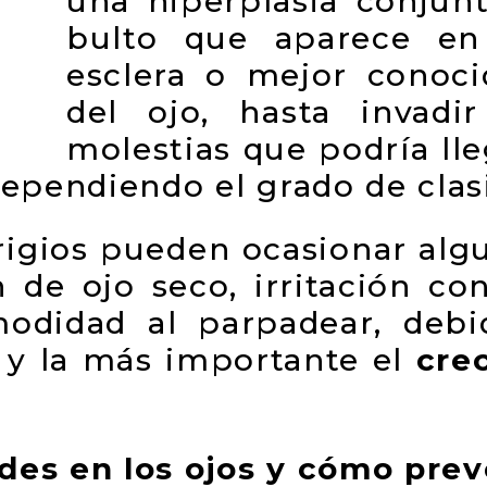
una hiperplasia conju
bulto que aparece en
esclera o mejor conoc
del ojo, hasta invadi
molestias que podría lle
dependiendo el grado de clasi
erigios pueden ocasionar alg
 de ojo seco, irritación co
omodidad al parpadear, deb
, y la más importante el
cre
des en los ojos y cómo prev