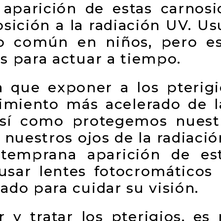
 aparición de estas carnos
osición a la radiación UV. U
co común en niños, pero e
es para actuar a tiempo.
 que exponer a los pterigio
imiento más acelerado de la
 Así como protegemos nuest
 nuestros ojos de la radiaci
temprana aparición de es
usar lentes fotocromáticos 
iado para cuidar su visión.
 y tratar los pterigios, es 