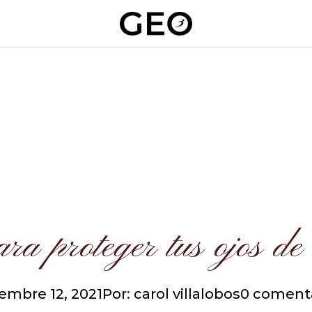
ara proteger tus ojos de 
embre 12, 2021
Por: carol villalobos
0 coment