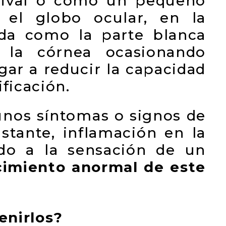
ntival o como un pequeño
 el globo ocular, en la
ida como la parte blanca
r la córnea ocasionando
gar a reducir la capacidad
ficación.
unos síntomas o signos de
nstante, inflamación en la
ido a la sensación de un
cimiento anormal de este
enirlos?