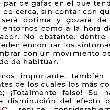
 par de gafas en el que tend
y de cerca, sin contar con q
s será óptima y gozará de
s entornos como a la hora d
dor. No obstante, dentro 
ueden encontrar los síntomas
umbrar con un movimiento de
do de habituar.
nos importante, también e
ntes de los cuales los más c
; ¡Totalmente falso! Su n
 la disminución del efecto 
EO
, reduce considerable