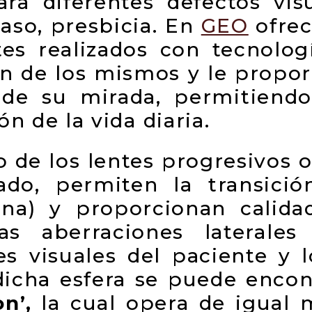
ara diferentes defectos vi
aso, presbicia. En
GEO
ofrec
es realizados con tecnolo
ón de los mismos y le propor
 de su mirada, permitiendo
n de la vida diaria.
 de los lentes progresivos 
do, permiten la transició
jana) y proporcionan calida
las aberraciones laterale
es visuales del paciente y 
dicha esfera se puede encon
n’,
la cual opera de igual 