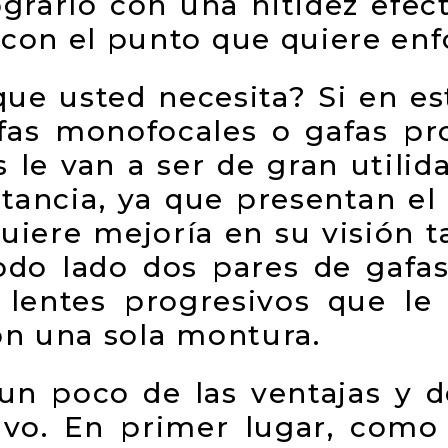
grarlo con una nitidez efect
con el punto que quiere enf
que usted necesita? Si en e
fas monofocales o gafas pro
s le van a ser de gran utilid
stancia, ya que presentan e
equiere mejoría en su visión 
todo lado dos pares de gafas
s lentes progresivos que le 
on una sola montura.
un poco de las ventajas y d
sivo. En primer lugar, como