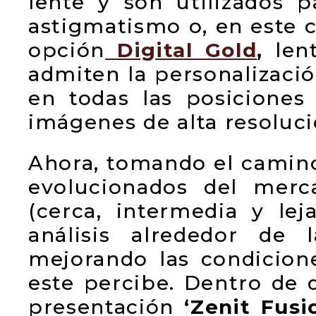
lente y son utilizados p
astigmatismo o, en este c
opción
Digital Gold
,
lent
admiten la personalizaci
en todas las posiciones
imágenes de alta resolució
Ahora, tomando el camino
evolucionados del merca
(cerca, intermedia y le
análisis alrededor de 
mejorando las condicion
este percibe. Dentro de 
presentación
‘Zenit Fusio